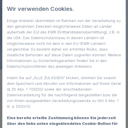
Wir verwenden Cookies.
Einige Anbieter übermitteln im Rahmen von der Verarbeitung zu
den genannten Zwecken möglicherweise Daten an Länder
außerhalb der EU/ des EWR (Drittlanddatenübermittlung), z.B. in
die USA. Das Datenschutzniveau in diesen Ländern ist
möglicherweise nicht mit dem in den EU-/EWR-Ländern
vergleichbar. Es besteht daher ein erhöhtes Risiko, dass
staatliche Behörden auf diese Daten zugreifen können. Weitere
Informationen zu Sicherheitsgarantien finden Sie in den
Datenschutzrichtlinien des jeweiligen Anbieters.
Indem Sie auf „ALLE ZULASSEN" klicken, stimmen Sie sowohl
Was gibt es rechtlich bei der
dem Speichern und Abrufen von Informationen auf Ihrem Gerät
Leistungsabrechnung zu beachten?
(§ 25 Abs. 1 TDDDG) sowie der anschließenden
Datenverarbeitung für die nachfolgend dargestellten bzw. die
von Ihnen ausgewählten Verarbeitungszwecke zu (Art 6 Abs. 1
Insbesondere Vertragsärzte müssen sich mit einer
lit. a. DSGVO).
Vielzahl an Budgets auskennen. Denn die
Honorarberechnung und -verteilung im Rahmen der
Eine bereits erteilte Zustimmung können Sie jederzeit
vertragsärztlichen Tätigkeit folgt in Deutschland
über den links unten eingeblendeten Cookie-Button für