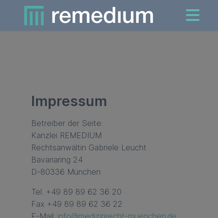
Impressum
Betreiber der Seite:
Kanzlei REMEDIUM
Rechtsanwältin Gabriele Leucht
Bavariaring 24
D-80336 München
Tel. +49 89 89 62 36 20
Fax +49 89 89 62 36 22
E-Mail:
info@medizinrecht-muenchen.de