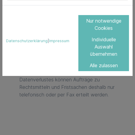
den Inhalt der verlinkten Seiten sind
ausschließlich die jeweiligen Betreiber
Nur notwendige
verantwortlich.
Cookies
Für die Kontaktaufnahme mit uns per E-
Individuelle
Datenschutzerklärung
|
Impressum
Mail beachten Sie bitte, dass wir einen
Auswahl
Spam-Filter einsetzen. Es ist nicht
übernehmen
ausgeschlossen, dass E-Mail-Nachrichten
dadurch ungewollt gelöscht werden.
Alle zulassen
Wegen der Gefahr des versehentlichen
Datenverlustes können Aufträge zu
Rechtsmitteln und Fristsachen deshalb nur
telefonisch oder per Fax erteilt werden.