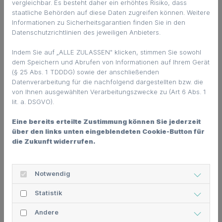
vergleichbar. Es besteht daher ein erhöhtes Risiko, dass
staatliche Behörden auf diese Daten zugreifen können. Weitere
Diese Seiten dienen ausschließlich der
Informationen zu Sicherheitsgarantien finden Sie in den
Information. Die Inhalte wurden sorgfältig
Datenschutzrichtlinien des jeweiligen Anbieters.
zusammengestellt und werden regelmäßig
gepflegt. Eine Haftung für die Richtigkeit,
Indem Sie auf „ALLE ZULASSEN" klicken, stimmen Sie sowohl
dem Speichern und Abrufen von Informationen auf Ihrem Gerät
Vollständigkeit und Aktualität der Inhalte
(§ 25 Abs. 1 TDDDG) sowie der anschließenden
wird jedoch nicht übernommen. Es handelt
Datenverarbeitung für die nachfolgend dargestellten bzw. die
sich hierbei um keine Rechtsberatung.
von Ihnen ausgewählten Verarbeitungszwecke zu (Art 6 Abs. 1
Durch die Nutzung dieser Seiten kann ein
lit. a. DSGVO).
Mandatsverhältnis nicht entstehen. Bevor
Eine bereits erteilte Zustimmung können Sie jederzeit
Nutzer aufgrund der Information dieser
über den links unten eingeblendeten Cookie-Button für
Seiten handeln, sollten sie konkrete
die Zukunft widerrufen.
weitere rechtliche Beratung in Anspruch
nehmen.
Notwendig
Es wird ausdrücklich auch keine Gewähr
Statistik
übernommen für die Inhalte anderer
Internetseiten, auf die diese Seiten
Andere
mittelbar oder unmittelbar verweisen. Für