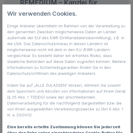
REMEDIUM – Kanzlei für
Arbeitsrecht und
Wir verwenden Cookies.
Medizinrecht in München
Einige Anbieter übermitteln im Rahmen von der Verarbeitung zu
Seit mehr als 10 Jahren verfolgen wir
den genannten Zwecken möglicherweise Daten an Länder
das Konzept der unternehmerisch
außerhalb der EU/ des EWR (Drittlanddatenübermittlung), z.B. in
die USA. Das Datenschutzniveau in diesen Ländern ist
ausgerichteten Rechtsberatung im
möglicherweise nicht mit dem in den EU-/EWR-Ländern
Gesundheitswesen.
vergleichbar. Es besteht daher ein erhöhtes Risiko, dass
staatliche Behörden auf diese Daten zugreifen können. Weitere
Informationen zu Sicherheitsgarantien finden Sie in den
Unsere Kanzlei
Datenschutzrichtlinien des jeweiligen Anbieters.
Indem Sie auf „ALLE ZULASSEN" klicken, stimmen Sie sowohl
dem Speichern und Abrufen von Informationen auf Ihrem Gerät
(§ 25 Abs. 1 TDDDG) sowie der anschließenden
Datenverarbeitung für die nachfolgend dargestellten bzw. die
von Ihnen ausgewählten Verarbeitungszwecke zu (Art 6 Abs. 1
lit. a. DSGVO).
Eine bereits erteilte Zustimmung können Sie jederzeit
über den links unten eingeblendeten Cookie-Button für